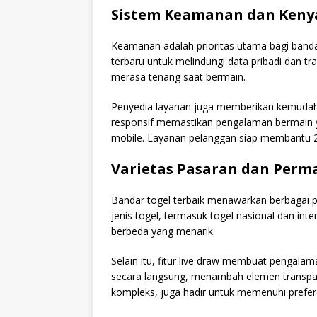
Sistem Keamanan dan Ken
Keamanan adalah prioritas utama bagi banda
terbaru untuk melindungi data pribadi dan t
merasa tenang saat bermain.
Penyedia layanan juga memberikan kemudah
responsif memastikan pengalaman bermain y
mobile. Layanan pelanggan siap membantu 24
Varietas Pasaran dan Perm
Bandar togel terbaik menawarkan berbagai
jenis togel, termasuk togel nasional dan inte
berbeda yang menarik.
Selain itu, fitur live draw membuat pengalama
secara langsung, menambah elemen transpara
kompleks, juga hadir untuk memenuhi prefe