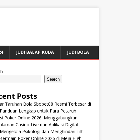
24
JUDI BALAP KUDA
JUDI BOLA
ch
Search
cent Posts
ar Taruhan Bola Sbobet88 Resmi Terbesar di
 Panduan Lengkap untuk Para Petaruh
usi Poker Online 2026: Menggabungkan
laman Casino Live dan Aplikasi Digital
Mengelola Psikologi dan Menghindari Tilt
Bermain Poker Online 2026 di Meja High-