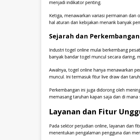
menjadi indikator penting.
Ketiga, menawarkan variasi permainan dan o
hal aturan dan kebijakan menarik banyak pe
Sejarah dan Perkembangan 
Industri togel online mulai berkembang pesa
banyak bandar togel muncul secara daring, 
Awalnya, togel online hanya menawarkan per
muncul. Ini termasuk fitur live draw dan tar
Perkembangan ini juga didorong oleh menin
memasang taruhan kapan saja dan di mana sa
Layanan dan Fitur Ungg
Pada sektor perjudian online, layanan dan fit
menentukan pengalaman pengguna dan memb