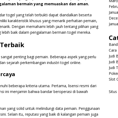
Marc
ngalaman bermain yang memuaskan dan aman.
Febr
Janua
dar togel yang telah terbukti dapat diandalkan beserta
Dece
liki karakteristik khusus yang menarik perhatian pemain,
Janua
menarik. Dengan memahami lebih jauh tentang pilihan yang
lebih baik dalam pengalaman bermain togel mereka.
Ca
Terbaik
Band
Cara 
Judi 
 sangat penting bagi pemain. Beberapa aspek yang perlu
Judi 
dan sejarah perkembangan industri togel online.
Judi 
ercaya
Poker
Slot 
hi beberapa kriteria utama. Pertama, lisensi resmi dari
sensi ini menjamin bahwa bandar beroperasi di bawah
Situs
nan yang solid untuk melindungi data pemain. Penggunaan
ini. Selain itu, reputasi yang baik di kalangan pemain juga