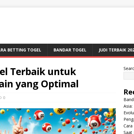
ARA BETTING TOGEL
BANDAR TOGEL
JUDI TERBAIK 20
el Terbaik untuk
Sear
in yang Optimal
Re
0
Band
Asia:
Evol
Penga
Cara 
Saat 