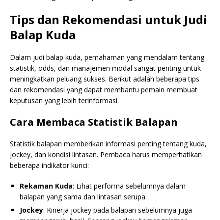
Tips dan Rekomendasi untuk Judi
Balap Kuda
Dalam judi balap kuda, pemahaman yang mendalam tentang
statistik, odds, dan manajemen modal sangat penting untuk
meningkatkan peluang sukses. Berikut adalah beberapa tips
dan rekomendasi yang dapat membantu pemain membuat
keputusan yang lebih terinformasi.
Cara Membaca Statistik Balapan
Statistik balapan memberikan informasi penting tentang kuda,
jockey, dan kondisi lintasan. Pembaca harus memperhatikan
beberapa indikator kunci:
Rekaman Kuda
: Lihat performa sebelumnya dalam
balapan yang sama dan lintasan serupa.
Jockey
: Kinerja jockey pada balapan sebelumnya juga