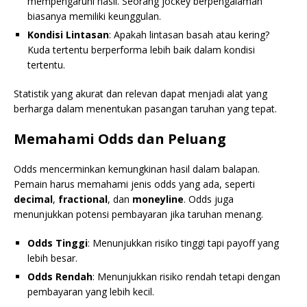
mempengaruhi hasil. Seorang jockey berpengalaman
biasanya memiliki keunggulan.
Kondisi Lintasan
: Apakah lintasan basah atau kering?
Kuda tertentu berperforma lebih baik dalam kondisi
tertentu.
Statistik yang akurat dan relevan dapat menjadi alat yang
berharga dalam menentukan pasangan taruhan yang tepat.
Memahami Odds dan Peluang
Odds mencerminkan kemungkinan hasil dalam balapan.
Pemain harus memahami jenis odds yang ada, seperti
decimal
,
fractional
, dan
moneyline
. Odds juga
menunjukkan potensi pembayaran jika taruhan menang.
Odds Tinggi
: Menunjukkan risiko tinggi tapi payoff yang
lebih besar.
Odds Rendah
: Menunjukkan risiko rendah tetapi dengan
pembayaran yang lebih kecil.