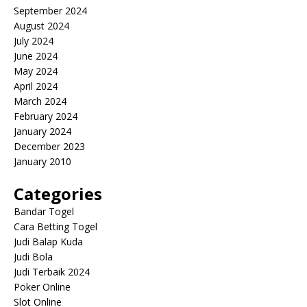
September 2024
August 2024
July 2024
June 2024
May 2024
April 2024
March 2024
February 2024
January 2024
December 2023
January 2010
Categories
Bandar Togel
Cara Betting Togel
Judi Balap Kuda
Judi Bola
Judi Terbaik 2024
Poker Online
Slot Online