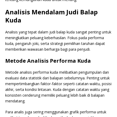
Analisis Mendalam Judi Balap
Kuda
Analisis yang tepat dalam judi balap kuda sangat penting untuk
meningkatkan peluang keberhasilan. Fokus pada performa
kuda, pengaruh joki, serta strategi pemilihan taruhan dapat
memberikan wawasan berharga bagi para penjudi.
Metode Analisis Performa Kuda
Metode analisis performa kuda melibatkan pengumpulan dan
evaluasi data statistik dari balapan sebelumnya. Penting untuk
mempertimbangkan faktor-faktor seperti catatan waktu, posisi
akhir, serta kondisi lintasan. Kuda dengan catatan waktu yang
konsisten cenderung memiliki peluang lebih baik di balapan
mendatang.
Para analis juga sering menggunakan grafik performa untuk