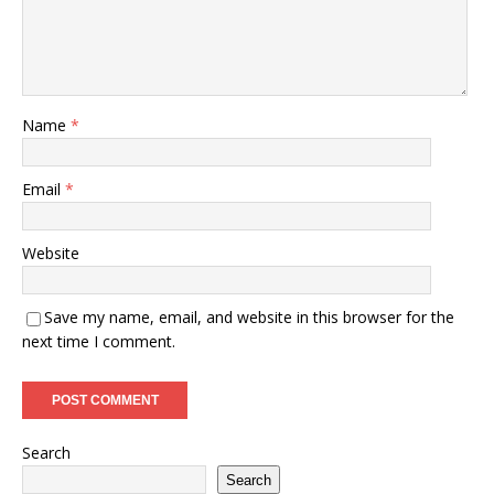
Name
*
Email
*
Website
Save my name, email, and website in this browser for the
next time I comment.
Search
Search