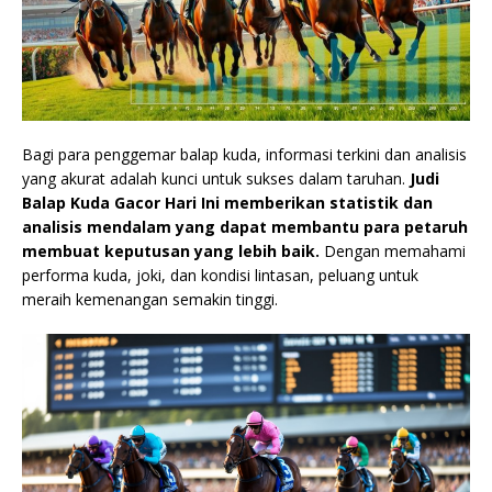
Bagi para penggemar balap kuda, informasi terkini dan analisis
yang akurat adalah kunci untuk sukses dalam taruhan.
Judi
Balap Kuda Gacor Hari Ini memberikan statistik dan
analisis mendalam yang dapat membantu para petaruh
membuat keputusan yang lebih baik.
Dengan memahami
performa kuda, joki, dan kondisi lintasan, peluang untuk
meraih kemenangan semakin tinggi.