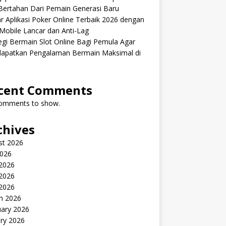
Bertahan Dari Pemain Generasi Baru
r Aplikasi Poker Online Terbaik 2026 dengan
 Mobile Lancar dan Anti-Lag
egi Bermain Slot Online Bagi Pemula Agar
apatkan Pengalaman Bermain Maksimal di
cent Comments
omments to show.
chives
st 2026
2026
 2026
2026
 2026
h 2026
uary 2026
ry 2026