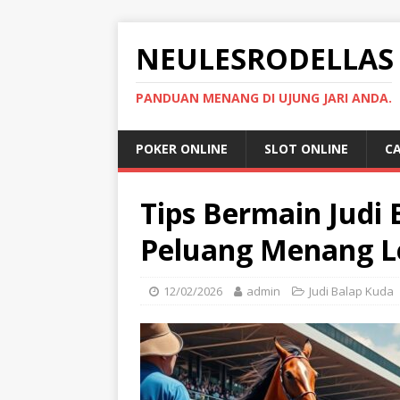
NEULESRODELLAS
PANDUAN MENANG DI UJUNG JARI ANDA.
POKER ONLINE
SLOT ONLINE
C
Tips Bermain Judi
Peluang Menang Le
12/02/2026
admin
Judi Balap Kuda