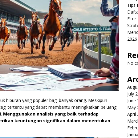
Tips 
Dafta
Fitur
Strat
Mend
2026
Re
No c
Ar
Augu
July 
ntuk hiburan yang populer bagi banyak orang. Meskipun
June
tegi tertentu yang dapat membantu meningkatkan peluang
May 
i.
Menggunakan analisis yang baik terhadap
April
erikan keuntungan signifikan dalam menentukan
Marc
Febr
Janua