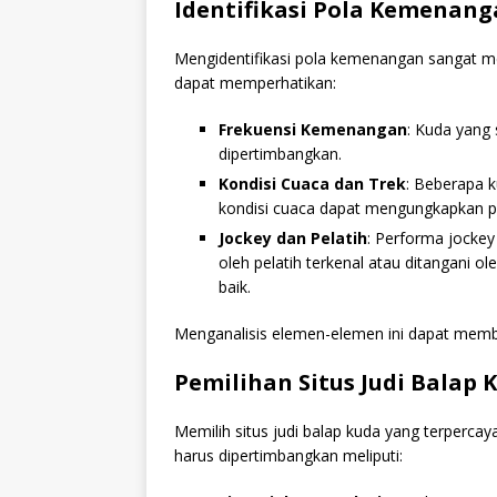
Identifikasi Pola Kemenan
Mengidentifikasi pola kemenangan sangat m
dapat memperhatikan:
Frekuensi Kemenangan
: Kuda yang 
dipertimbangkan.
Kondisi Cuaca dan Trek
: Beberapa k
kondisi cuaca dapat mengungkapkan pre
Jockey dan Pelatih
: Performa jockey
oleh pelatih terkenal atau ditangani 
baik.
Menganalisis elemen-elemen ini dapat memba
Pemilihan Situs Judi Balap 
Memilih situs judi balap kuda yang terpercay
harus dipertimbangkan meliputi: