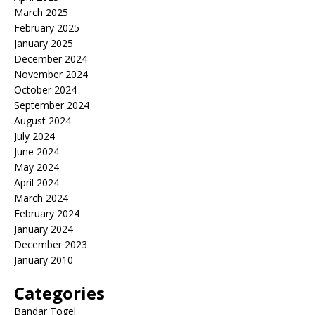
March 2025
February 2025
January 2025
December 2024
November 2024
October 2024
September 2024
August 2024
July 2024
June 2024
May 2024
April 2024
March 2024
February 2024
January 2024
December 2023
January 2010
Categories
Bandar Togel