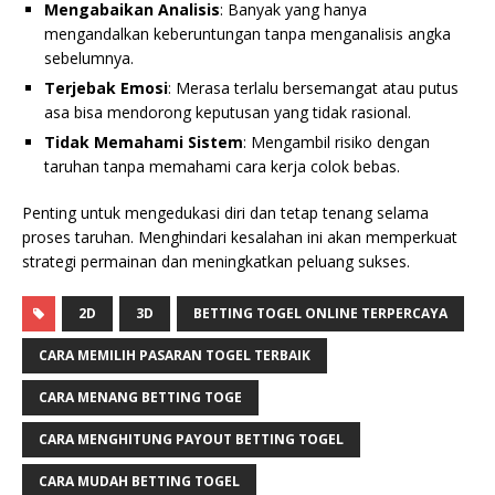
Mengabaikan Analisis
: Banyak yang hanya
mengandalkan keberuntungan tanpa menganalisis angka
sebelumnya.
Terjebak Emosi
: Merasa terlalu bersemangat atau putus
asa bisa mendorong keputusan yang tidak rasional.
Tidak Memahami Sistem
: Mengambil risiko dengan
taruhan tanpa memahami cara kerja colok bebas.
Penting untuk mengedukasi diri dan tetap tenang selama
proses taruhan. Menghindari kesalahan ini akan memperkuat
strategi permainan dan meningkatkan peluang sukses.
2D
3D
BETTING TOGEL ONLINE TERPERCAYA
CARA MEMILIH PASARAN TOGEL TERBAIK
CARA MENANG BETTING TOGE
CARA MENGHITUNG PAYOUT BETTING TOGEL
CARA MUDAH BETTING TOGEL