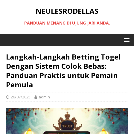
NEULESRODELLAS
PANDUAN MENANG DI UJUNG JARI ANDA.
Langkah-Langkah Betting Togel
Dengan Sistem Colok Bebas:
Panduan Praktis untuk Pemain
Pemula
26/07/2025
admin