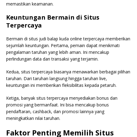
memastikan keamanan.
Keuntungan Bermain di Situs
Terpercaya
Bermain di situs judi balap kuda online terpercaya memberikan
sejumlah keuntungan. Pertama, pemain dapat menikmati
pengalaman taruhan yang lebih aman. Ini mencakup
perlindungan data dan transaksi yang terjamin.
Kedua, situs terpercaya biasanya menawarkan berbagai pilihan
taruhan. Dari taruhan langsung hingga taruhan live,
keuntungan ini memberikan fleksibilitas kepada petaruh.
Ketiga, banyak situs terpercaya menyediakan bonus dan
promosi yang bermanfaat. Ini bisa mencakup bonus
pendaftaran, cashback, dan promosi lainnya yang
meningkatkan nilai taruhan.
Faktor Penting Memilih Situs