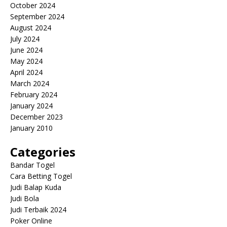
October 2024
September 2024
August 2024
July 2024
June 2024
May 2024
April 2024
March 2024
February 2024
January 2024
December 2023
January 2010
Categories
Bandar Togel
Cara Betting Togel
Judi Balap Kuda
Judi Bola
Judi Terbaik 2024
Poker Online