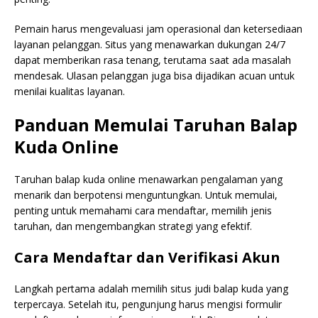
Pemain harus mengevaluasi jam operasional dan ketersediaan
layanan pelanggan. Situs yang menawarkan dukungan 24/7
dapat memberikan rasa tenang, terutama saat ada masalah
mendesak. Ulasan pelanggan juga bisa dijadikan acuan untuk
menilai kualitas layanan.
Panduan Memulai Taruhan Balap
Kuda Online
Taruhan balap kuda online menawarkan pengalaman yang
menarik dan berpotensi menguntungkan. Untuk memulai,
penting untuk memahami cara mendaftar, memilih jenis
taruhan, dan mengembangkan strategi yang efektif.
Cara Mendaftar dan Verifikasi Akun
Langkah pertama adalah memilih situs judi balap kuda yang
terpercaya. Setelah itu, pengunjung harus mengisi formulir