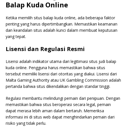
Balap Kuda Online
Ketika memilih situs balap kuda online, ada beberapa faktor
penting yang harus dipertimbangkan. Memastikan keamanan
dan keandalan situs adalah kunci dalam membuat keputusan
yang tepat.
Lisensi dan Regulasi Resmi
Lisensi adalah indikator utama dari legitimasi situs judi balap
kuda online. Pengguna harus memastikan bahwa situs
tersebut memiliki lisensi dari otoritas yang diakui. Lisensi dari
Malta Gaming Authority atau UK Gambling Commission adalah
pertanda bahwa situs dikendalikan dengan standar tinggi.
Regulasi membantu melindungi pemain dari penipuan. Dengan
memastikan bahwa situs beroperasi secara legal, pemain
dapat merasa lebih aman dalam bertaruh. Memeriksa
informasi ini di situs web dapat menghindarkan pemain dari
risiko yang tidak perlu.