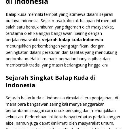
di Indonesia
Balap kuda memiliki tempat yang istimewa dalam sejarah
budaya Indonesia. Sejak masa kolonial, balapan ini menjadi
salah satu bentuk hiburan yang digemari oleh masyarakat,
terutama oleh kalangan bangsawan. Seiring dengan
berjalannya waktu,
sejarah balap kuda Indonesia
menunjukkan perkembangan yang signifikan, dengan
peningkatan dalam peraturan dan fasilitas yang mendukung
perlombaan. Hal ini menarik perhatian banyak pihak dan
membentuk tradisi yang masih berlangsung hingga kini.
Sejarah Singkat Balap Kuda di
Indonesia
Sejarah balap kuda di Indonesia dimulai di era penjajahan, di
mana para bangsawan sering kali menyelenggarakan
perlombaan sebagai cara untuk bersaing dan menunjukkan
kekuatan. Perlombaan ini tidak hanya terbatas pada kalangan
elite, namun juga dapat dinikmati oleh masyarakat umum.