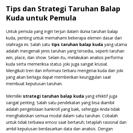
Tips dan Strategi Taruhan Balap
Kuda untuk Pemula
Untuk pemula yang ingin terjun dalam dunia taruhan balap
kuda, penting untuk memahami beberapa elemen dasar dari
olahraga ini. Salah satu
tips taruhan balap kuda
yang utama
adalah mengenali jenis taruhan yang tersedia, seperti taruhan
win, place, dan show. Selain itu, melakukan analisis performa
kuda serta memeriksa status joki juga sangat krusial.
Mengikuti tren dan informasi terbaru mengenai kuda dan joki
yang akan berlaga dapat memberikan keunggulan saat
membuat keputusan taruhan.
Memiliki
strategi taruhan balap kuda
yang efektif juga
sangat penting. Salah satu pendekatan yang bisa diambil
adalah pengelolaan bankroll yang baik, sehingga Anda tidak
menghabiskan semua modal dalam satu taruhan. Cobalah
untuk tidak terbawa emosi saat bertaruh; tetaplah rasional dan
ambil keputusan berdasarkan data dan analisis. Dengan