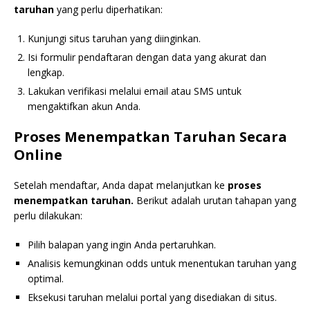
taruhan
yang perlu diperhatikan:
Kunjungi situs taruhan yang diinginkan.
Isi formulir pendaftaran dengan data yang akurat dan
lengkap.
Lakukan verifikasi melalui email atau SMS untuk
mengaktifkan akun Anda.
Proses Menempatkan Taruhan Secara
Online
Setelah mendaftar, Anda dapat melanjutkan ke
proses
menempatkan taruhan.
Berikut adalah urutan tahapan yang
perlu dilakukan:
Pilih balapan yang ingin Anda pertaruhkan.
Analisis kemungkinan odds untuk menentukan taruhan yang
optimal.
Eksekusi taruhan melalui portal yang disediakan di situs.