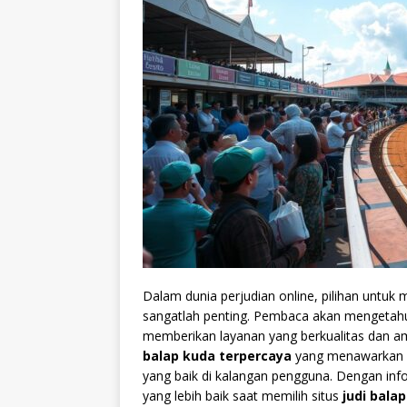
Dalam dunia perjudian online, pilihan untu
sangatlah penting. Pembaca akan mengetah
memberikan layanan yang berkualitas dan am
balap kuda terpercaya
yang menawarkan fit
yang baik di kalangan pengguna. Dengan in
yang lebih baik saat memilih situs
judi bala