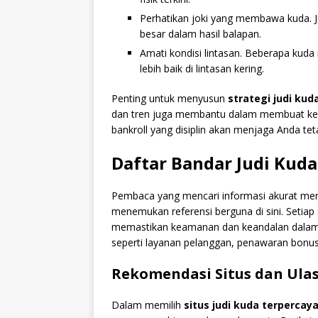
Perhatikan joki yang membawa kuda. 
besar dalam hasil balapan.
Amati kondisi lintasan. Beberapa kuda 
lebih baik di lintasan kering.
Penting untuk menyusun
strategi judi kud
dan tren juga membantu dalam membuat keput
bankroll yang disiplin akan menjaga Anda te
Daftar Bandar Judi Kuda
Pembaca yang mencari informasi akurat me
menemukan referensi berguna di sini. Setiap si
memastikan keamanan dan keandalan dalam t
seperti layanan pelanggan, penawaran bonus
Rekomendasi Situs dan Ula
Dalam memilih
situs judi kuda terpercay