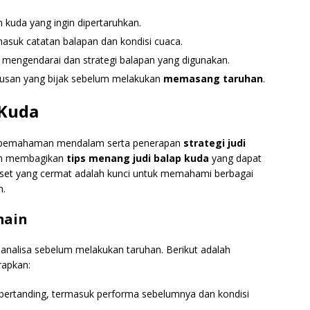
 kuda yang ingin dipertaruhkan.
asuk catatan balapan dan kondisi cuaca.
ng mengendarai dan strategi balapan yang digunakan.
utusan yang bijak sebelum melakukan
memasang taruhan
.
 Kuda
n pemahaman mendalam serta penerapan
strategi judi
kan membagikan
tips menang judi balap kuda
yang dapat
iset yang cermat adalah kunci untuk memahami berbagai
n.
main
analisa sebelum melakukan taruhan. Berikut adalah
rapkan:
 bertanding, termasuk performa sebelumnya dan kondisi