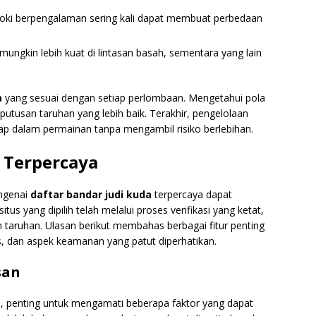
Joki berpengalaman sering kali dapat membuat perbedaan
mungkin lebih kuat di lintasan basah, sementara yang lain
a
yang sesuai dengan setiap perlombaan. Mengetahui pola
usan taruhan yang lebih baik. Terakhir, pengelolaan
tap dalam permainan tanpa mengambil risiko berlebihan.
 Terpercaya
ngenai
daftar bandar judi kuda
terpercaya dapat
tus yang dipilih telah melalui proses verifikasi yang ketat,
aruhan. Ulasan berikut membahas berbagai fitur penting
, dan aspek keamanan yang patut diperhatikan.
san
a
, penting untuk mengamati beberapa faktor yang dapat