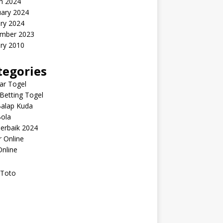
h 2024
uary 2024
ry 2024
mber 2023
ry 2010
tegories
ar Togel
Betting Togel
Balap Kuda
Bola
Terbaik 2024
 Online
Online
 Toto