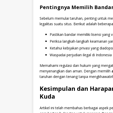
Pentingnya Memilih Banda
Sebelum memulai taruhan, penting untuk m
legalitas suatu situs. Berikut adalah bebera
Pastikan bandar memiliki lisensi yang v
Periksa langkah-langkah keamanan yang 
Ketahui kebijakan privasi yang diadops
Waspadai perjudian ilegal di Indonesia
Memahami regulasi dan hukum yang mengatu
menyenangkan dan aman. Dengan memilih
taruhan dengan tenang tanpa mengkhawatirk
Kesimpulan dan Harapan
Kuda
Artikel ini telah membahas berbagai aspek pe