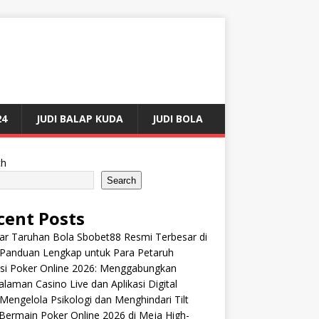
24
JUDI BALAP KUDA
JUDI BOLA
ch
Search
cent Posts
ar Taruhan Bola Sbobet88 Resmi Terbesar di
 Panduan Lengkap untuk Para Petaruh
usi Poker Online 2026: Menggabungkan
laman Casino Live dan Aplikasi Digital
Mengelola Psikologi dan Menghindari Tilt
Bermain Poker Online 2026 di Meja High-