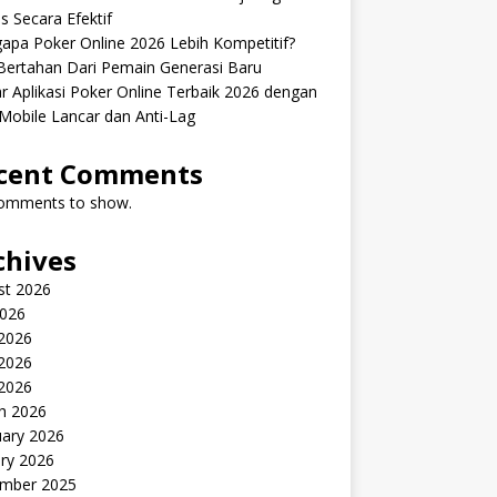
s Secara Efektif
pa Poker Online 2026 Lebih Kompetitif?
Bertahan Dari Pemain Generasi Baru
r Aplikasi Poker Online Terbaik 2026 dengan
 Mobile Lancar dan Anti-Lag
cent Comments
omments to show.
chives
st 2026
2026
 2026
2026
 2026
h 2026
uary 2026
ry 2026
mber 2025