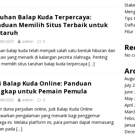
Stake
Menga
uhan Balap Kuda Terpercaya:
Tips 
duan Memilih Situs Terbaik untuk
Dafta
taruh
Fitur
06/2025
admin
0
Re
an balap kuda telah menjadi salah satu bentuk hiburan dan
No c
tasi yang menarik di kalangan pecinta olahraga. Penting
 memilih situs taruhan balap kuda terpercaya
[…]
Ar
Augu
i Balap Kuda Online: Panduan
July 
ngkap untuk Pemain Pemula
June
May 
06/2025
admin
0
April
 dunia perjudian online, Judi Balap Kuda Online
Marc
warkan pengalaman yang menarik bagi penggemar
Febr
aga ini. Melalui platform ini, para pemain dapat memasang
Janua
han pada
[…]
Dece