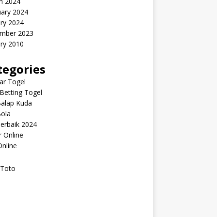
h 2024
uary 2024
ry 2024
mber 2023
ry 2010
tegories
ar Togel
Betting Togel
Balap Kuda
Bola
Terbaik 2024
 Online
Online
 Toto