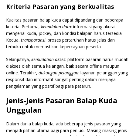
Kriteria Pasaran yang Berkualitas
Kualitas pasaran balap kuda dapat dipandang dari beberapa
kriteria. Pertama,
keandalan data
: informasi yang akurat
mengenai kuda, jockey, dan kondisi balapan harus tersedia.
Kedua,
transparansi
: proses pertaruhan harus jelas dan
terbuka untuk memastikan kepercayaan peserta.
Selanjutnya,
kemudahan akses
: platform pasaran harus mudah
diakses oleh semua kalangan, baik secara offline maupun
online. Terakhir,
dukungan pelanggan
: layanan pelanggan yang
responsif dan informatif sangat penting dalam menjaga
pengalaman yang positif bagi para petaruh.
Jenis-Jenis Pasaran Balap Kuda
Unggulan
Dalam dunia balap kuda, ada beberapa jenis pasaran yang
menjadi pilihan utama bagi para penjudi. Masing-masing jenis