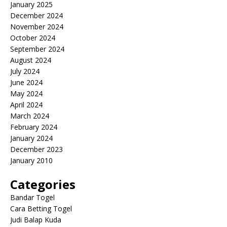
January 2025
December 2024
November 2024
October 2024
September 2024
August 2024
July 2024
June 2024
May 2024
April 2024
March 2024
February 2024
January 2024
December 2023
January 2010
Categories
Bandar Togel
Cara Betting Togel
Judi Balap Kuda