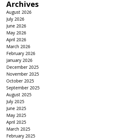
Archives
August 2026
July 2026
June 2026
May 2026
April 2026
March 2026
February 2026
January 2026
December 2025
November 2025
October 2025
September 2025
August 2025
July 2025
June 2025
May 2025
April 2025
March 2025
February 2025