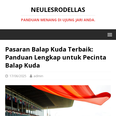
NEULESRODELLAS
PANDUAN MENANG DI UJUNG JARI ANDA.
Pasaran Balap Kuda Terbaik:
Panduan Lengkap untuk Pecinta
Balap Kuda
17/06/2025
admin