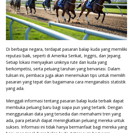
Di berbagai negara, terdapat pasaran balap kuda yang memiliki
reputasi baik, seperti di Amerika Serikat, Inggris, dan Jepang.
Setiap lokasi menyajikan uniknya rute dan kuda yang
berkompetisi, serta peluang taruhan yang bervariasi. Dalam
tulisan ini, pembaca juga akan menemukan tips untuk memilih
pasaran yang tepat dan bagaimana cara menganalisis statistik
yang ada.
Menggali informasi tentang pasaran balap kuda terbaik dapat
membuka peluang baru bagi siapa pun yang tertarik. Dengan
menggunakan data yang tersedia dan memahami tren yang
ada, para petaruh dapat meningkatkan peluang mereka untuk
sukses. Informasi ini tidak hanya bermanfaat bagi mereka yang