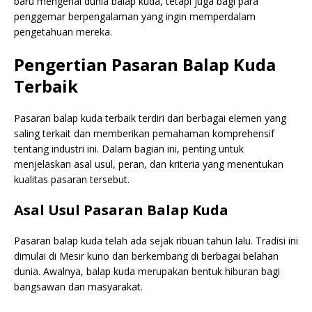
baru mengenal dunia balap kuda, tetapi juga bagi para
penggemar berpengalaman yang ingin memperdalam
pengetahuan mereka.
Pengertian Pasaran Balap Kuda
Terbaik
Pasaran balap kuda terbaik terdiri dari berbagai elemen yang
saling terkait dan memberikan pemahaman komprehensif
tentang industri ini. Dalam bagian ini, penting untuk
menjelaskan asal usul, peran, dan kriteria yang menentukan
kualitas pasaran tersebut.
Asal Usul Pasaran Balap Kuda
Pasaran balap kuda telah ada sejak ribuan tahun lalu. Tradisi ini
dimulai di Mesir kuno dan berkembang di berbagai belahan
dunia. Awalnya, balap kuda merupakan bentuk hiburan bagi
bangsawan dan masyarakat.