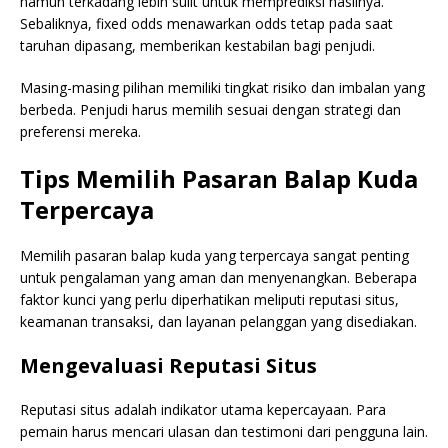
namun terkadang lebih sulit untuk memprediksi hasilnya.
Sebaliknya, fixed odds menawarkan odds tetap pada saat
taruhan dipasang, memberikan kestabilan bagi penjudi.
Masing-masing pilihan memiliki tingkat risiko dan imbalan yang
berbeda. Penjudi harus memilih sesuai dengan strategi dan
preferensi mereka.
Tips Memilih Pasaran Balap Kuda
Terpercaya
Memilih pasaran balap kuda yang terpercaya sangat penting
untuk pengalaman yang aman dan menyenangkan. Beberapa
faktor kunci yang perlu diperhatikan meliputi reputasi situs,
keamanan transaksi, dan layanan pelanggan yang disediakan.
Mengevaluasi Reputasi Situs
Reputasi situs adalah indikator utama kepercayaan. Para
pemain harus mencari ulasan dan testimoni dari pengguna lain.