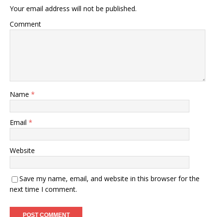
Your email address will not be published.
Comment
Name
*
Email
*
Website
Save my name, email, and website in this browser for the
next time I comment.