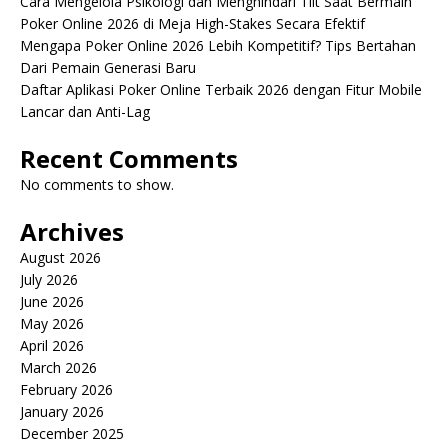
Cara Mengelola Psikologi dan Menghindari Tilt Saat Bermain
Poker Online 2026 di Meja High-Stakes Secara Efektif
Mengapa Poker Online 2026 Lebih Kompetitif? Tips Bertahan
Dari Pemain Generasi Baru
Daftar Aplikasi Poker Online Terbaik 2026 dengan Fitur Mobile
Lancar dan Anti-Lag
Recent Comments
No comments to show.
Archives
August 2026
July 2026
June 2026
May 2026
April 2026
March 2026
February 2026
January 2026
December 2025