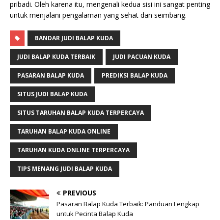
pribadi. Oleh karena itu, mengenali kedua sisi ini sangat penting
untuk menjalani pengalaman yang sehat dan seimbang.
BANDAR JUDI BALAP KUDA
JUDI BALAP KUDA TERBAIK
JUDI PACUAN KUDA
PASARAN BALAP KUDA
PREDIKSI BALAP KUDA
SITUS JUDI BALAP KUDA
SITUS TARUHAN BALAP KUDA TERPERCAYA
TARUHAN BALAP KUDA ONLINE
TARUHAN KUDA ONLINE TERPERCAYA
TIPS MENANG JUDI BALAP KUDA
PREVIOUS
Pasaran Balap Kuda Terbaik: Panduan Lengkap
untuk Pecinta Balap Kuda