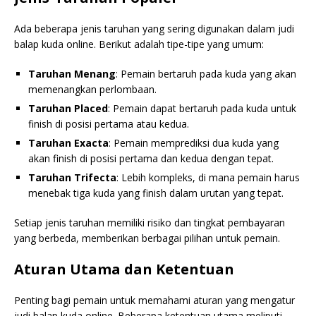
Ada beberapa jenis taruhan yang sering digunakan dalam judi
balap kuda online. Berikut adalah tipe-tipe yang umum:
Taruhan Menang
: Pemain bertaruh pada kuda yang akan
memenangkan perlombaan.
Taruhan Placed
: Pemain dapat bertaruh pada kuda untuk
finish di posisi pertama atau kedua.
Taruhan Exacta
: Pemain memprediksi dua kuda yang
akan finish di posisi pertama dan kedua dengan tepat.
Taruhan Trifecta
: Lebih kompleks, di mana pemain harus
menebak tiga kuda yang finish dalam urutan yang tepat.
Setiap jenis taruhan memiliki risiko dan tingkat pembayaran
yang berbeda, memberikan berbagai pilihan untuk pemain.
Aturan Utama dan Ketentuan
Penting bagi pemain untuk memahami aturan yang mengatur
judi balap kuda online. Beberapa ketentuan utama meliputi