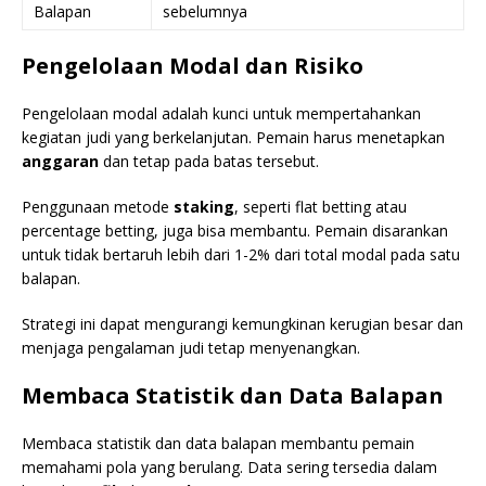
Balapan
sebelumnya
Pengelolaan Modal dan Risiko
Pengelolaan modal adalah kunci untuk mempertahankan
kegiatan judi yang berkelanjutan. Pemain harus menetapkan
anggaran
dan tetap pada batas tersebut.
Penggunaan metode
staking
, seperti flat betting atau
percentage betting, juga bisa membantu. Pemain disarankan
untuk tidak bertaruh lebih dari 1-2% dari total modal pada satu
balapan.
Strategi ini dapat mengurangi kemungkinan kerugian besar dan
menjaga pengalaman judi tetap menyenangkan.
Membaca Statistik dan Data Balapan
Membaca statistik dan data balapan membantu pemain
memahami pola yang berulang. Data sering tersedia dalam