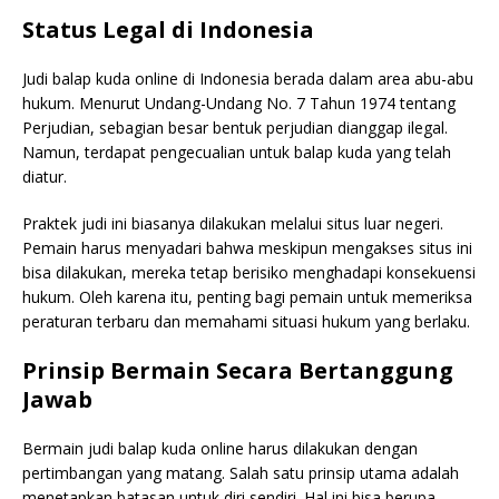
Status Legal di Indonesia
Judi balap kuda online di Indonesia berada dalam area abu-abu
hukum. Menurut Undang-Undang No. 7 Tahun 1974 tentang
Perjudian, sebagian besar bentuk perjudian dianggap ilegal.
Namun, terdapat pengecualian untuk balap kuda yang telah
diatur.
Praktek judi ini biasanya dilakukan melalui situs luar negeri.
Pemain harus menyadari bahwa meskipun mengakses situs ini
bisa dilakukan, mereka tetap berisiko menghadapi konsekuensi
hukum. Oleh karena itu, penting bagi pemain untuk memeriksa
peraturan terbaru dan memahami situasi hukum yang berlaku.
Prinsip Bermain Secara Bertanggung
Jawab
Bermain judi balap kuda online harus dilakukan dengan
pertimbangan yang matang. Salah satu prinsip utama adalah
menetapkan batasan untuk diri sendiri. Hal ini bisa berupa