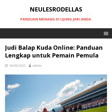
NEULESRODELLAS
PANDUAN MENANG DI UJUNG JARI ANDA.
Judi Balap Kuda Online: Panduan
Lengkap untuk Pemain Pemula
18/06/2025
admin