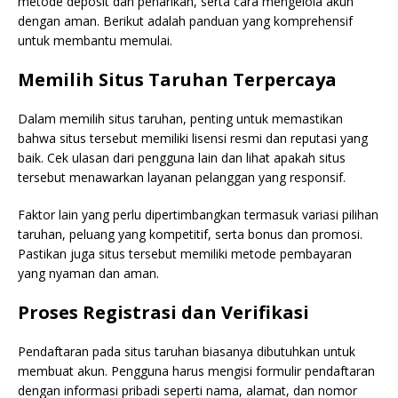
metode deposit dan penarikan, serta cara mengelola akun
dengan aman. Berikut adalah panduan yang komprehensif
untuk membantu memulai.
Memilih Situs Taruhan Terpercaya
Dalam memilih situs taruhan, penting untuk memastikan
bahwa situs tersebut memiliki lisensi resmi dan reputasi yang
baik. Cek ulasan dari pengguna lain dan lihat apakah situs
tersebut menawarkan layanan pelanggan yang responsif.
Faktor lain yang perlu dipertimbangkan termasuk variasi pilihan
taruhan, peluang yang kompetitif, serta bonus dan promosi.
Pastikan juga situs tersebut memiliki metode pembayaran
yang nyaman dan aman.
Proses Registrasi dan Verifikasi
Pendaftaran pada situs taruhan biasanya dibutuhkan untuk
membuat akun. Pengguna harus mengisi formulir pendaftaran
dengan informasi pribadi seperti nama, alamat, dan nomor