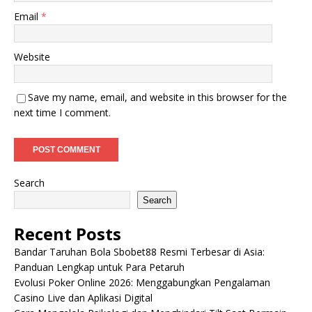
Email
*
Website
Save my name, email, and website in this browser for the
next time I comment.
Search
Search
Recent Posts
Bandar Taruhan Bola Sbobet88 Resmi Terbesar di Asia:
Panduan Lengkap untuk Para Petaruh
Evolusi Poker Online 2026: Menggabungkan Pengalaman
Casino Live dan Aplikasi Digital